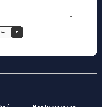
viar
enú
Nuestros servicios