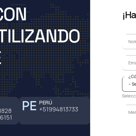
CON
¡H
TILIZANDO
Nom
Nom
E
Ema
Ema
¿Có
¿Có
Selecc
PERÚ
+51994813733
Men
1828
Men
6151