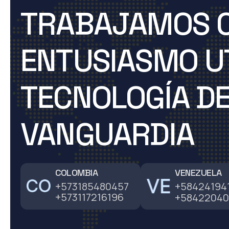
TRABAJAMOS 
ENTUSIASMO U
TECNOLOGÍA D
VANGUARDIA
COLOMBIA
VENEZUELA
+573185480457
+58424194
+573117216196
+58422040