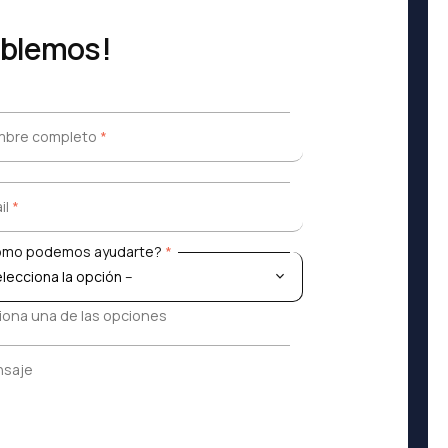
ablemos!
bre completo
*
bre completo
*
il
*
il
*
mo podemos ayudarte?
*
mo podemos ayudarte?
*
iona una de las opciones
saje
saje