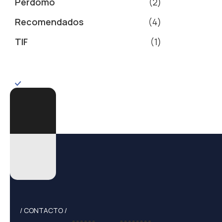
Perdomo
2
Recomendados
4
TIF
1
/ CONTACTO /