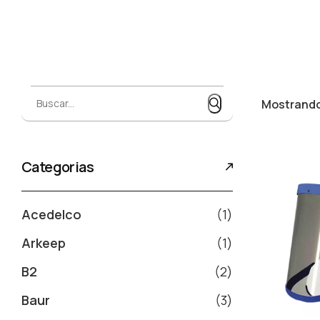
Buscar...
Buscar...
Mostrando 
Categorias
Acedelco
1
Arkeep
1
B2
2
Baur
3