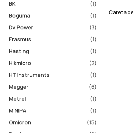
BK
1
Careta de
Boguma
1
Dv Power
3
Erasmus
1
Hasting
1
Hikmicro
2
HT Instruments
1
Megger
6
Metrel
1
MINIPA
1
Omicron
15