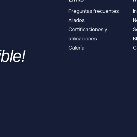
Preguntas frecuentes
In
Aliados
N
Certificaciones y
S
afilicaciones
B
Galería
C
ble!