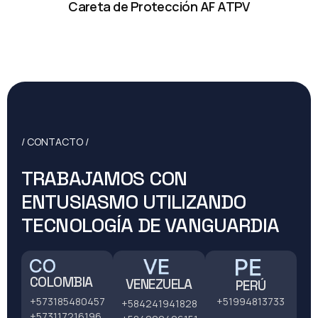
Careta de Protección AF ATPV
/ CONTACTO /
TRABAJAMOS CON
ENTUSIASMO UTILIZANDO
TECNOLOGÍA DE VANGUARDIA
COLOMBIA
VENEZUELA
PERÚ
+51994813733
+573185480457
+584241941828
+573117216196