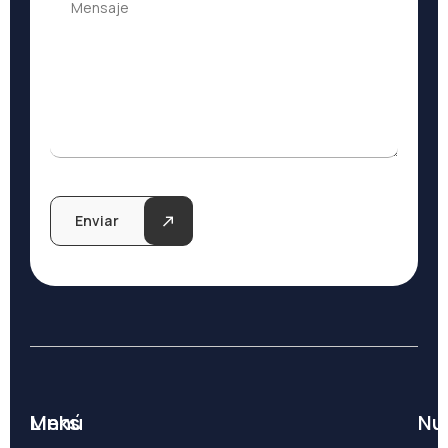
Mensaje
Enviar
Links
Menú
Nu