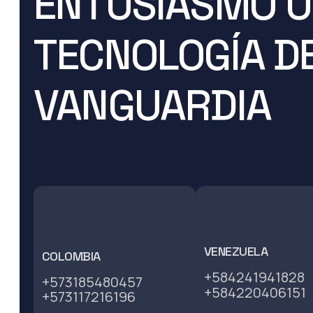
ENTUSIASMO U
TECNOLOGÍA D
VANGUARDIA
VENEZUELA
COLOMBIA
+584241941828
+573185480457
+584220406151
+573117216196