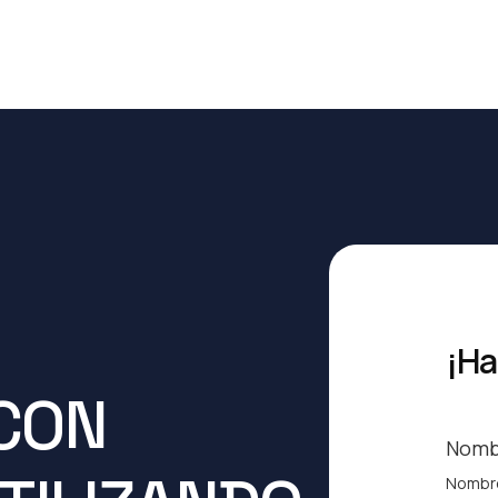
¡Ha
CON
Nomb
Nombr