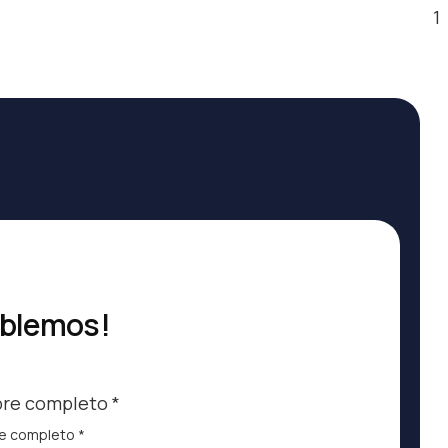
1
blemos!
re completo
*
e completo
*