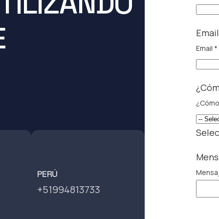
TILIZANDO
E
Emai
Email
*
¿Cóm
¿Cómo
Selec
Mens
Mensa
PERÚ
+51994813733