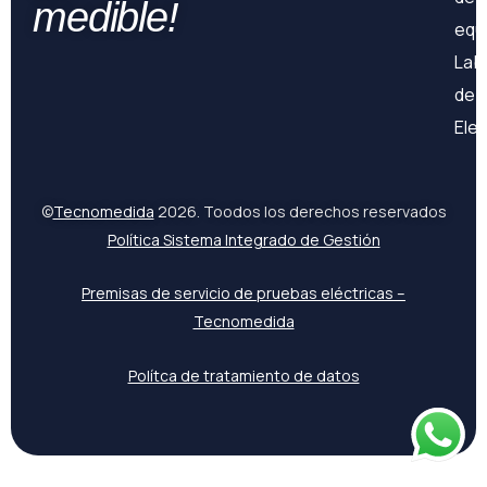
medible!
equ
Lab
de
Ele
©
Tecnomedida
2026. Toodos los derechos reservados
Política Sistema Integrado de Gestión
Premisas de servicio de pruebas eléctricas –
Tecnomedida
Polítca de tratamiento de datos