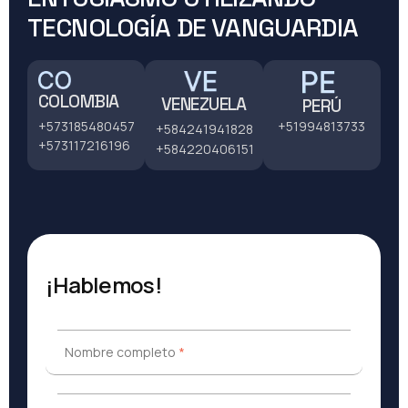
TECNOLOGÍA DE VANGUARDIA
COLOMBIA
VENEZUELA
PERÚ
+51994813733
+573185480457
+584241941828
+573117216196
+584220406151
¡Hablemos!
Nombre completo
*
Nombre completo
*
Email
*