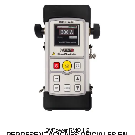
DVPower RMO-H2
R
E
P
R
E
S
E
N
T
A
C
I
O
N
E
S
O
F
I
C
I
A
L
E
S
E
N