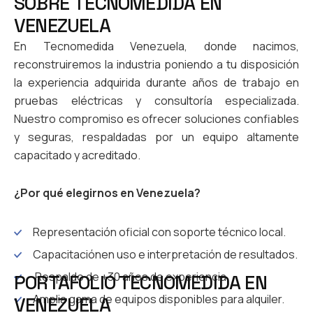
S
O
B
R
E
T
E
C
N
O
M
E
D
I
D
A
E
N
V
E
N
E
Z
U
E
L
A
En Tecnomedida Venezuela, donde nacimos,
reconstruiremos la industria poniendo a tu disposición
la experiencia adquirida durante años de trabajo en
pruebas eléctricas y consultoría especializada.
Nuestro compromiso es ofrecer soluciones confiables
y seguras, respaldadas por un equipo altamente
capacitado y acreditado.
¿Por qué elegirnos en Venezuela?
Representación oficial con soporte técnico local.
Capacitaciónen uso e interpretación de resultados.
Respaldo de +30 años de experiencia.
PORTAFOLIO TECNOMEDIDA EN
Amplia gama de equipos disponibles para alquiler.
VENEZUELA